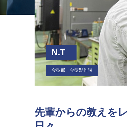
N.T
金型部 金型製作課
先輩からの教えを
日々。